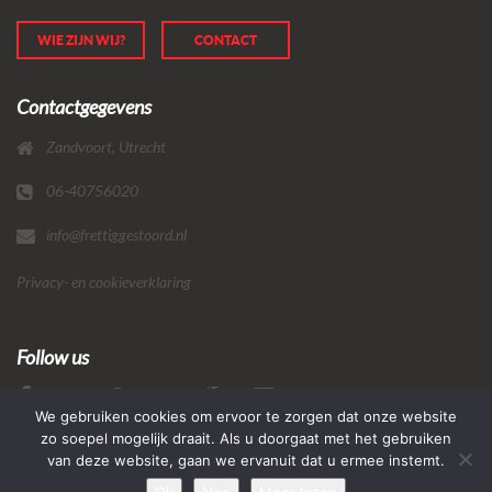
WIE ZIJN WIJ?
CONTACT
Contactgegevens
Zandvoort, Utrecht
06-40756020
info@frettiggestoord.nl
Privacy- en cookieverklaring
Follow us
We gebruiken cookies om ervoor te zorgen dat onze website
zo soepel mogelijk draait. Als u doorgaat met het gebruiken
van deze website, gaan we ervanuit dat u ermee instemt.
© Copyright 2019, Frettig Gestoord, Made by
Bas Oddens