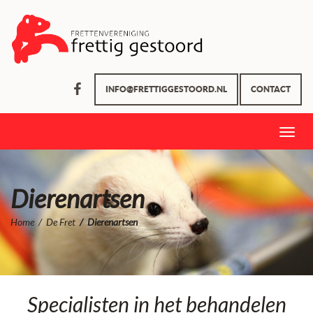
INFO@FRETTIGGESTOORD.NL
CONTACT
Toggle
naviga
Dierenartsen
Home
De Fret
Dierenartsen
Specialisten in het behandelen