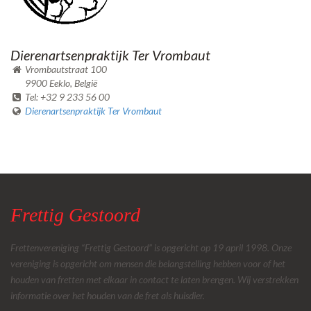
Dierenartsenpraktijk Ter Vrombaut
Vrombautstraat 100
9900 Eeklo, België
Tel: +32 9 233 56 00
Dierenartsenpraktijk Ter Vrombaut
Frettig Gestoord
Frettenvereniging “Frettig Gestoord” is opgericht op 19 april 1998. Onze
vereniging is opgericht om mensen die belangstelling hebben voor of het
houden van fretten met elkaar in contact te laten brengen. Wij verstrekken
informatie over het houden van de fret als huisdier.