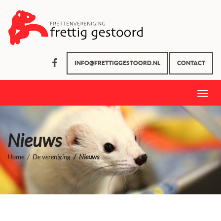
INFO@FRETTIGGESTOORD.NL
CONTACT
Toggle
naviga
Nieuws
Home
De vereniging
Nieuws