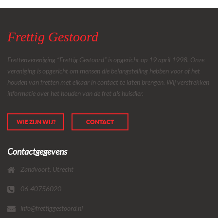
Frettig Gestoord
Frettenvereniging “Frettig Gestoord” is opgericht op 19 april 1998. Onze
vereniging is opgericht om mensen die belangstelling hebben voor of het
houden van fretten met elkaar in contact te laten brengen. Wij verstrekken
informatie over het houden van de fret als huisdier.
WIE ZIJN WIJ?
CONTACT
Contactgegevens
Zandvoort, Utrecht
06-40756020
info@frettiggestoord.nl