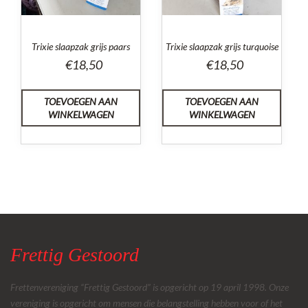
Trixie slaapzak grijs paars
Trixie slaapzak grijs turquoise
€
18,50
€
18,50
TOEVOEGEN AAN
TOEVOEGEN AAN
WINKELWAGEN
WINKELWAGEN
Frettig Gestoord
Frettenvereniging “Frettig Gestoord” is opgericht op 19 april 1998. Onze
vereniging is opgericht om mensen die belangstelling hebben voor of het