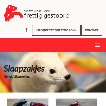
INFO@FRETTIGGESTOORD.NL
CONTACT
Toggle
naviga
Slaapzakjes
Home
/ Slaapzakjes