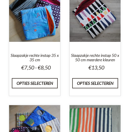
Slaapzakje rechte instap 35 x
Slaapzakje rechte instap 50 x
35 cm
50 cm meerdere kleuren
Prijsklasse:
€
7,50
-
€
8,50
€
13,50
€7,50
tot
OPTIES SELECTEREN
OPTIES SELECTEREN
€8,50