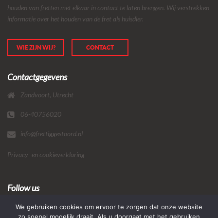
houden van fretten met elkaar in contact te laten brengen. Wij verstrekken
informatie over het houden van de fret als huisdier.
WIE ZIJN WIJ?
CONTACT
Contactgegevens
Zandvoort, Utrecht
06-40756020
info@frettiggestoord.nl
Privacy- en cookieverklaring
Follow us
We gebruiken cookies om ervoor te zorgen dat onze website
zo soepel mogelijk draait. Als u doorgaat met het gebruiken