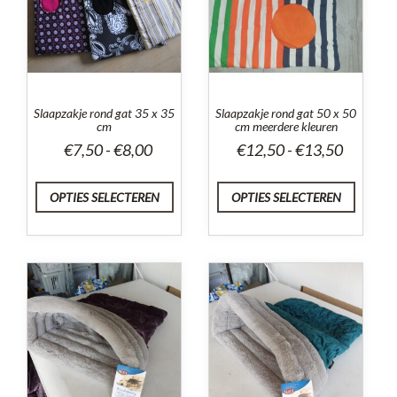
Slaapzakje rond gat 35 x 35
Slaapzakje rond gat 50 x 50
cm
cm meerdere kleuren
Prijsklasse:
Prijsklas
€
7,50
-
€
8,00
€
12,50
-
€
13,50
€7,50
€12,50
tot
tot
OPTIES SELECTEREN
OPTIES SELECTEREN
€8,00
€13,50