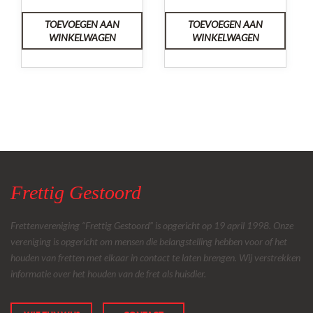
TOEVOEGEN AAN
TOEVOEGEN AAN
WINKELWAGEN
WINKELWAGEN
Frettig Gestoord
Frettenvereniging “Frettig Gestoord” is opgericht op 19 april 1998. Onze
vereniging is opgericht om mensen die belangstelling hebben voor of het
houden van fretten met elkaar in contact te laten brengen. Wij verstrekken
informatie over het houden van de fret als huisdier.