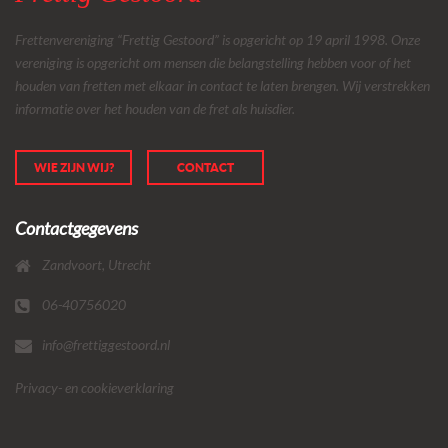
Frettenvereniging “Frettig Gestoord” is opgericht op 19 april 1998. Onze
vereniging is opgericht om mensen die belangstelling hebben voor of het
houden van fretten met elkaar in contact te laten brengen. Wij verstrekken
informatie over het houden van de fret als huisdier.
WIE ZIJN WIJ?
CONTACT
Contactgegevens
Zandvoort, Utrecht
06-40756020
info@frettiggestoord.nl
Privacy- en cookieverklaring