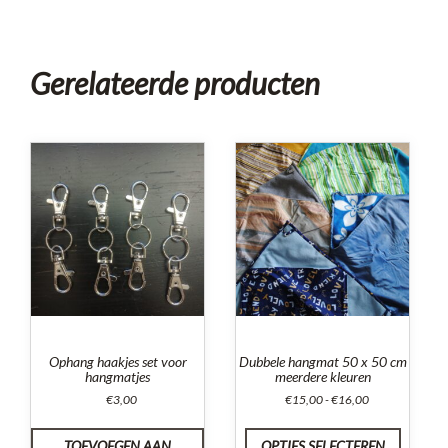
Gerelateerde producten
Ophang haakjes set voor
Dubbele hangmat 50 x 50 cm
hangmatjes
meerdere kleuren
Prijsklasse:
€
3,00
€
15,00
-
€
16,00
€15,00
tot
TOEVOEGEN AAN
OPTIES SELECTEREN