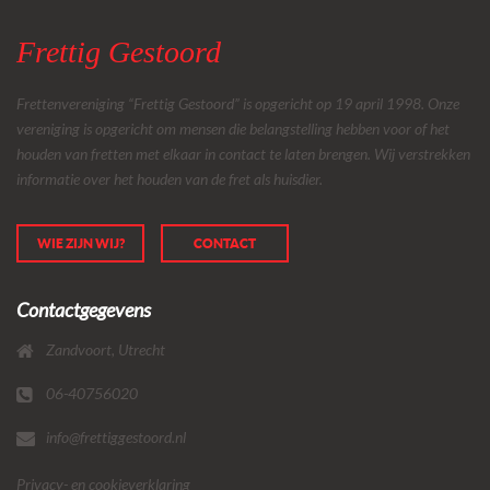
Frettig Gestoord
Frettenvereniging “Frettig Gestoord” is opgericht op 19 april 1998. Onze
vereniging is opgericht om mensen die belangstelling hebben voor of het
houden van fretten met elkaar in contact te laten brengen. Wij verstrekken
informatie over het houden van de fret als huisdier.
WIE ZIJN WIJ?
CONTACT
Contactgegevens
Zandvoort, Utrecht
06-40756020
info@frettiggestoord.nl
Privacy- en cookieverklaring