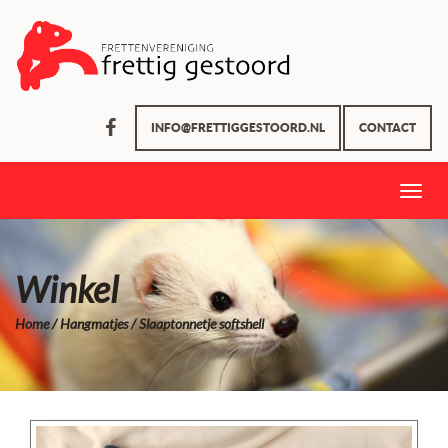
INFO@FRETTIGGESTOORD.NL
CONTACT
Toggle
naviga
Winkel
Home
/
Hangmatjes
/ Slaaptonnetje softshell