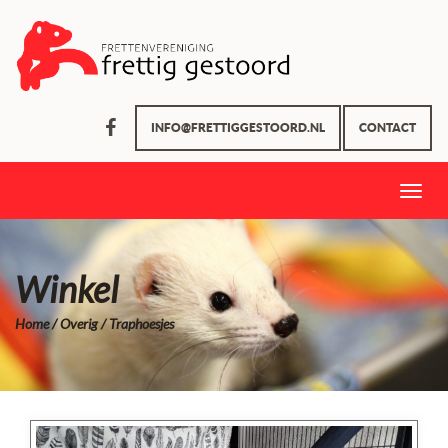
INFO@FRETTIGGESTOORD.NL
CONTACT
Toggle
naviga
Winkel
Home
/
Overig
/ Traphoesjes