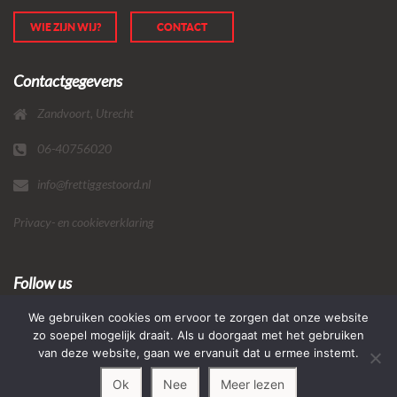
WIE ZIJN WIJ?
CONTACT
Contactgegevens
Zandvoort, Utrecht
06-40756020
info@frettiggestoord.nl
Privacy- en cookieverklaring
Follow us
We gebruiken cookies om ervoor te zorgen dat onze website
zo soepel mogelijk draait. Als u doorgaat met het gebruiken
van deze website, gaan we ervanuit dat u ermee instemt.
Ok
Nee
Meer lezen
© Copyright 2019, Frettig Gestoord, Made by
Bas Oddens