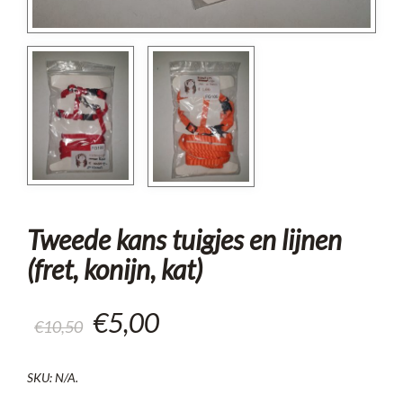
Tweede kans tuigjes en lijnen
(fret, konijn, kat)
Oorspronkelijke
Huidige
€
5,00
€
10,50
prijs
prijs
was:
is:
SKU:
N/A
.
€10,50.
€5,00.