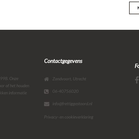
Contactgegevens
F
 1998. Onze
Zandvoort, Utrecht
oor of het houden
06-40756020
ekken informatie
info@frettiggestoord.nl
Privacy- en cookieverklaring