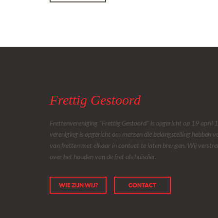
navigatie
Frettig Gestoord
Frettenvereniging “Frettig Gestoord” is opgericht op 19 april
vereniging is opgericht om mensen die belangstelling hebben v
van fretten met elkaar in contact te laten brengen. Wij verstr
over het houden van de fret als huisdier.
WIE ZIJN WIJ?
CONTACT