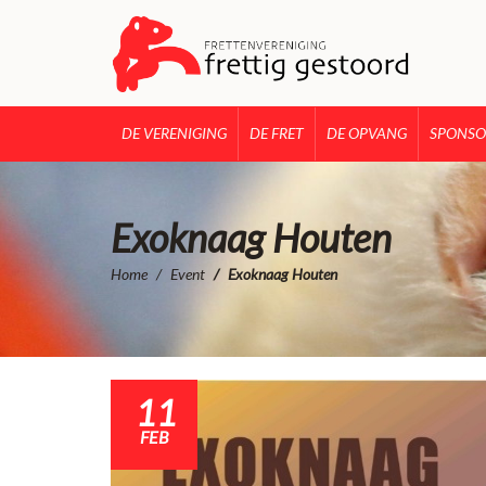
DE VERENIGING
DE FRET
DE OPVANG
SPONSO
Exoknaag Houten
Home
Event
Exoknaag Houten
11
FEB