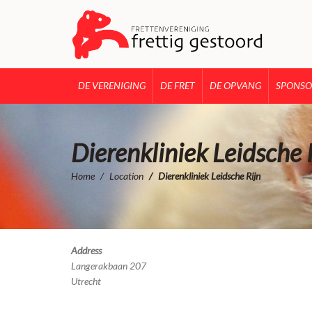
DE VERENIGING
DE FRET
DE OPVANG
SPONSO
Dierenkliniek Leidsche 
Home
Location
Dierenkliniek Leidsche Rijn
Address
Langerakbaan 207
Utrecht