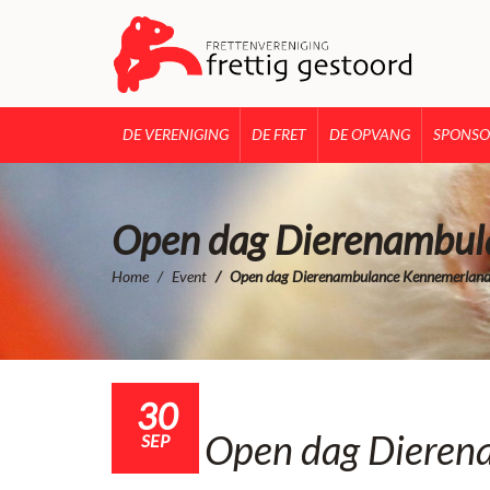
DE VERENIGING
DE FRET
DE OPVANG
SPONSO
Open dag Dierenambul
Home
Event
Open dag Dierenambulance Kennemerlan
30
Open dag Dieren
SEP