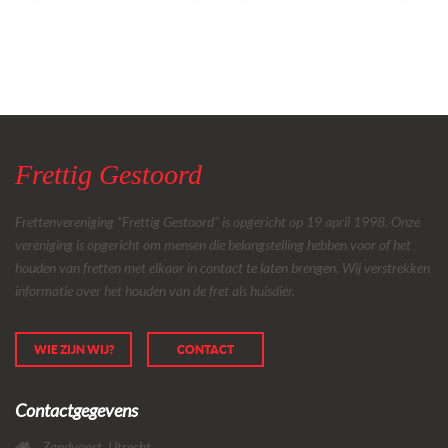
Frettig Gestoord
Frettenvereniging “Frettig Gestoord” is opgericht op 19 april 1998. Onze
vereniging is opgericht om mensen die belangstelling hebben voor of het
houden van fretten met elkaar in contact te laten brengen. Wij verstrekken
informatie over het houden van de fret als huisdier.
WIE ZIJN WIJ?
CONTACT
Contactgegevens
Zandvoort, Utrecht