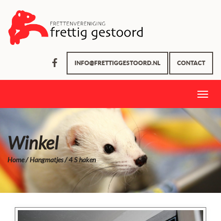
INFO@FRETTIGGESTOORD.NL
CONTACT
Toggle
naviga
Winkel
Home
/
Hangmatjes
/ 4 S haken