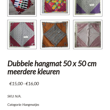
Dubbele hangmat 50 x 50 cm
meerdere kleuren
Prijsklasse:
€
15,00
-
€
16,00
€15,00
SKU:
N/A
.
tot
€16,00
Categorie:
Hangmatjes