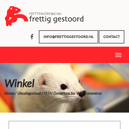
INFO@FRETTIGGESTOORD.NL
CONTACT
Toggle
naviga
Winkel
Home
/
Uncategorized
/ YITH Donations for WooCommerce