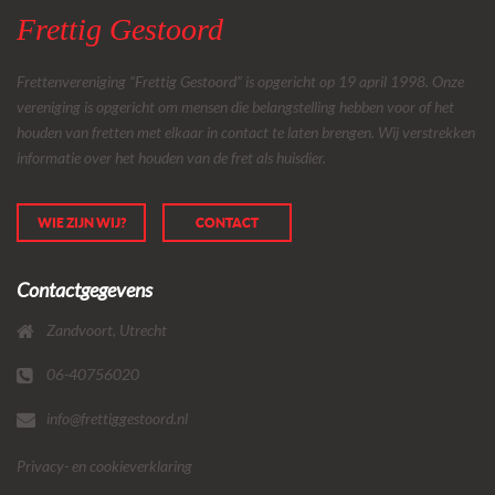
Frettig Gestoord
Frettenvereniging “Frettig Gestoord” is opgericht op 19 april 1998. Onze
vereniging is opgericht om mensen die belangstelling hebben voor of het
houden van fretten met elkaar in contact te laten brengen. Wij verstrekken
informatie over het houden van de fret als huisdier.
WIE ZIJN WIJ?
CONTACT
Contactgegevens
Zandvoort, Utrecht
06-40756020
info@frettiggestoord.nl
Privacy- en cookieverklaring