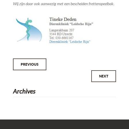
Wij zijn daar ook aanwezig met een bescheiden frettenspeelbak.
Bericht
PREVIOUS
navigatie
NEXT
Archives